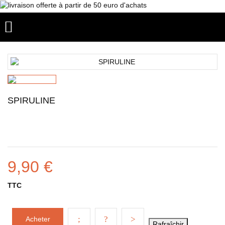

SPIRULINE
9,90 €
TTC
Acheter