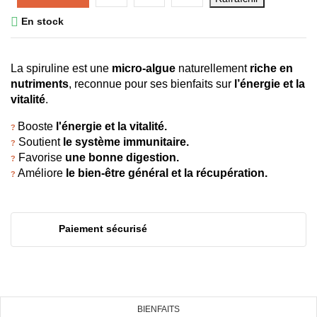

En stock
La spiruline est une 
micro-algue
 naturellement 
riche en 
nutriments
, reconnue pour ses bienfaits sur 
l’énergie et la 
vitalité
.
Booste 
l'énergie et la vitalité
.
? 
 Soutient 
le système immunitaire.
?
 Favorise 
une bonne digestion.
?
 Améliore 
le bien-être général et la récupération.
?
((TITLE))
CONNEXION
AJOUTER À MA LISTE DE
Paiement sécurisé
SOUHAITS
((LABEL))
Vous devez être connecté pour ajouter des produits à
votre liste de souhaits.
add_circle_outline
Créer une nouvelle liste
BIENFAITS
((cancelText))
((loginText))