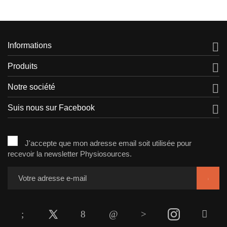

Informations

Produits

Notre société

Suis nous sur Facebook
J'accepte que mon adresse email soit utilisée pour
recevoir la newsletter Physiosources.
Facebook
Twitter
Rss
YouTube
Pinterest
Instagram
Linke