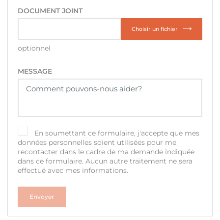
DOCUMENT JOINT
Choisir un fichier
optionnel
MESSAGE
En soumettant ce formulaire, j'accepte que mes
données personnelles soient utilisées pour me
recontacter dans le cadre de ma demande indiquée
dans ce formulaire. Aucun autre traitement ne sera
effectué avec mes informations.
CRÉER UNE LISTE DE SOUHAITS
CONNEXION
((MODALTITLE))