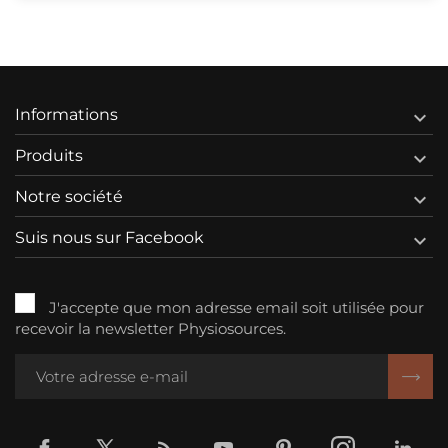
Informations

Produits

Notre société

Suis nous sur Facebook

J'accepte que mon adresse email soit utilisée pour
recevoir la newsletter Physiosources.