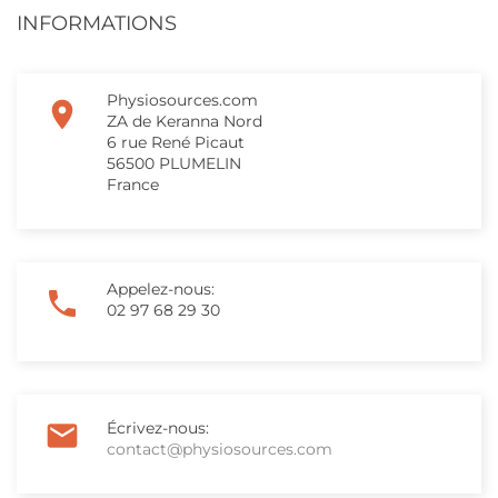
INFORMATIONS
AJOUTER À MA LISTE DE
NOM DE LA LISTE DE SOUHAITS
Vous devez être connecté pour ajouter des produits
((confirmMessage))
SOUHAITS
à votre liste de souhaits.
Physiosources.com

add_circle_outline
Créer une nouvelle liste
ZA de Keranna Nord
((cancelText))
((modalDeleteText))
6 rue René Picaut
Annuler
Connexion
Annuler
Créer une liste de souhaits
56500 PLUMELIN
France
Appelez-nous:

02 97 68 29 30

Écrivez-nous:
contact@physiosources.com