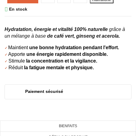

En stock
Hydratation, énergie et vitalité 100% naturelle
grâce à
un mélange à base
de café vert, ginseng et acerola.
Maintient 
une bonne hydratation pendant l'effort.
✓ 
 Apporte 
une énergie rapidement disponible.
✓
 Stimule 
la concentration et la vigilance.
✓
 Réduit 
la fatigue mentale et physique.
✓
((TITLE))
CONNEXION
Paiement sécurisé
AJOUTER À MA LISTE DE
SOUHAITS
((LABEL))
Vous devez être connecté pour ajouter des produits à
votre liste de souhaits.
add_circle_outline
BIENFAITS
Créer une nouvelle liste
((cancelText))
((loginText))
((cancelText))
((createText))